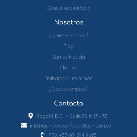
Consultorio jurídico
Nosotros
¿Quiénes somos?
Blog
Somos Noticia
Clientes
Trabajador en misión
¿Buscas empleo?
Contacto
Bogotá D.C. – Calle 59 # 13 - 33
info@gsh.com.co
/
pqr@gsh.com.co
PBX
+57 601 514 9695