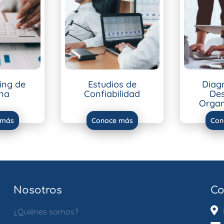
ing de
Estudios de
Diag
na
Confiabilidad
Des
Organ
 más
Conoce más
Con
Nosotros
Co
¿Quiénes somos?