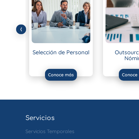
‹
orales
Selección de Personal
Outsourc
Nómi
s
Conoce más
Conoce
Servicios
Servicios Temporales