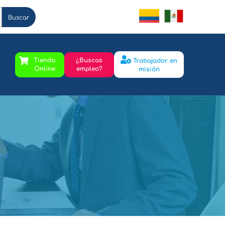
Buscar
Tienda
¿Buscas
Trabajador en
Online
empleo?
misión