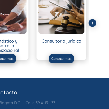
›
nóstico y
Consultorio jurídico
Servi
arrollo
izacional
oce más
Conoce más
ntacto
Bogotá D.C. – Calle 59 # 13 - 33