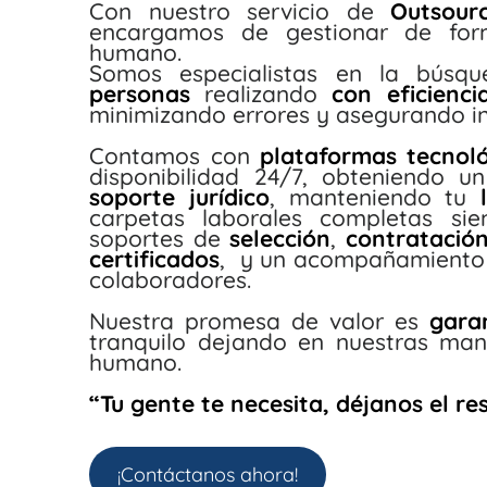
Con nuestro servicio de
Outsou
encargamos de gestionar de form
humano.
Somos especialistas en la búsq
personas
realizando
con eficienc
minimizando errores y asegurando i
Contamos con
plataformas tecnol
disponibilidad 24/7, obteniendo 
soporte jurídico
, manteniendo tu
carpetas laborales completas sie
soportes de
selección
,
contratació
certificados
, y un acompañamiento c
colaboradores.
Nuestra promesa de valor es
gara
tranquilo dejando en nuestras man
humano.
“Tu gente te necesita, déjanos el res
¡Contáctanos ahora!