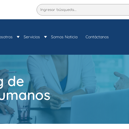
Buscar
osotros
Servicios
Somos Noticia
Contáctanos
g de
Humanos