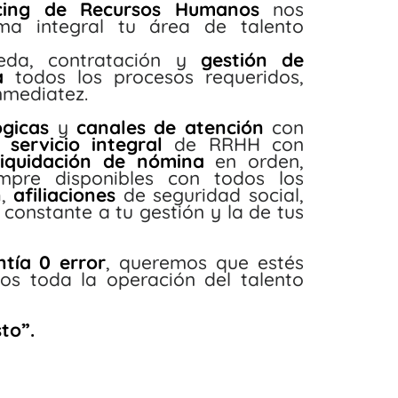
rcing de Recursos Humanos
nos
a integral tu área de talento
ueda, contratación y
gestión de
ia
todos los procesos requeridos,
nmediatez.
ógicas
y
canales de atención
con
un
servicio integral
de RRHH con
liquidación de nómina
en orden,
mpre disponibles con todos los
n
,
afiliaciones
de seguridad social,
onstante a tu gestión y la de tus
ntía 0 error
, queremos que estés
os toda la operación del talento
to”.