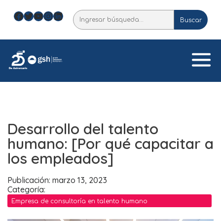
Skip
Facebook
Twitter
YouTube
Instagram
LinkedIn
Buscar
to
Buscar
content
Desarrollo del talento
humano: [Por qué capacitar a
los empleados]
Publicación: marzo 13, 2023
Categoría:
Empresa de consultoría en talento humano