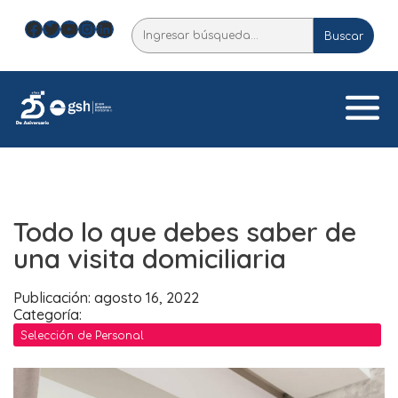
Skip
Facebook
Twitter
YouTube
Instagram
LinkedIn
Buscar
to
Buscar
content
Todo lo que debes saber de
una visita domiciliaria
Publicación: agosto 16, 2022
Categoría:
Selección de Personal