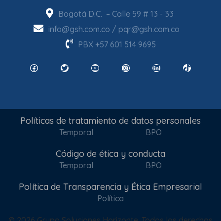
Bogotá D.C. – Calle 59 # 13 - 33
info@gsh.com.co
/
pqr@gsh.com.co
PBX
+57 601 514 9695
Facebook
Twitter
YouTube
Instagram
LinkedIn
TikTok
Políticas de tratamiento de datos personales
Temporal
BPO
Código de ética y conducta
Temporal
BPO
Política de Transparencia y Ética Empresarial
Política
© 2026 Grupo Soluciones Horizonte. Todos los derechos