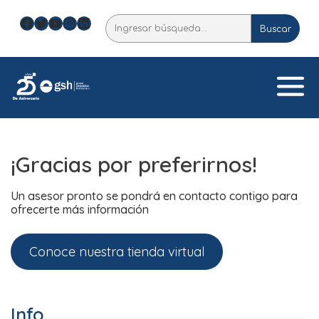
Skip
Facebook
Twitter
YouTube
Instagram
LinkedIn
Buscar
to
Buscar
content
¡Gracias por preferirnos!
Un asesor pronto se pondrá en contacto contigo para
ofrecerte más información
Conoce nuestra tienda virtual
Info