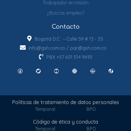
Trabajador en misión
¿Buscas empleo?
Contacto
Bogotá D.C. – Calle 59 # 13 - 33
info@gsh.com.co
/
pqr@gsh.com.co
PBX
+57 601 514 9695
Facebook
Twitter
YouTube
Instagram
LinkedIn
TikTok
Políticas de tratamiento de datos personales
Temporal
BPO
Código de ética y conducta
Temporal
BPO