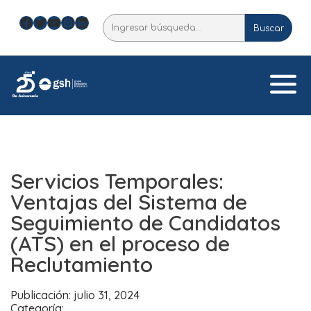
Skip
Facebook
Twitter
YouTube
Instagram
LinkedIn
Buscar
to
Buscar
content
Servicios Temporales:
Ventajas del Sistema de
Seguimiento de Candidatos
(ATS) en el proceso de
Reclutamiento
Publicación: julio 31, 2024
Categoría: