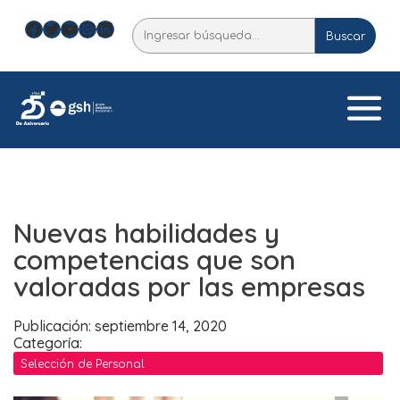
Skip
Facebook
Twitter
YouTube
Instagram
LinkedIn
Buscar
to
Buscar
content
Nuevas habilidades y
competencias que son
valoradas por las empresas
Publicación: septiembre 14, 2020
Categoría:
Selección de Personal