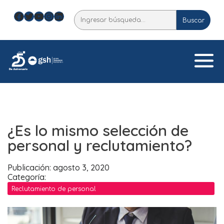
Skip
Facebook
Twitter
YouTube
Instagram
LinkedIn
Buscar
to
Buscar
content
¿Es lo mismo selección de
personal y reclutamiento?
Publicación: agosto 3, 2020
Categoría:
Reclutamiento de personal