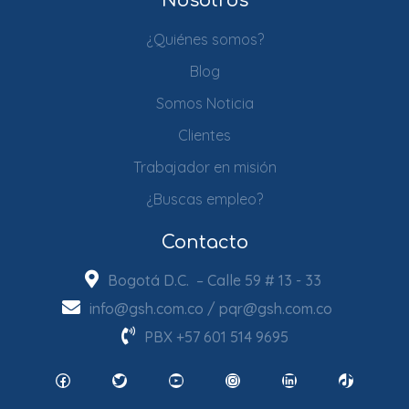
Nosotros
¿Quiénes somos?
Blog
Somos Noticia
Clientes
Trabajador en misión
¿Buscas empleo?
Contacto
Bogotá D.C. – Calle 59 # 13 - 33
info@gsh.com.co
/
pqr@gsh.com.co
PBX
+57 601 514 9695
Facebook
Twitter
YouTube
Instagram
LinkedIn
TikTok