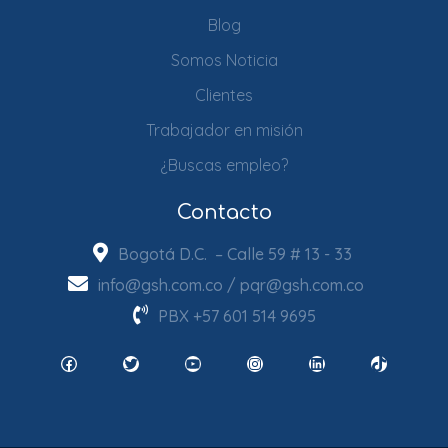
Blog
Somos Noticia
Clientes
Trabajador en misión
¿Buscas empleo?
Contacto
Bogotá D.C. – Calle 59 # 13 - 33
info@gsh.com.co
/
pqr@gsh.com.co
PBX
+57 601 514 9695
Facebook
Twitter
YouTube
Instagram
LinkedIn
TikTok