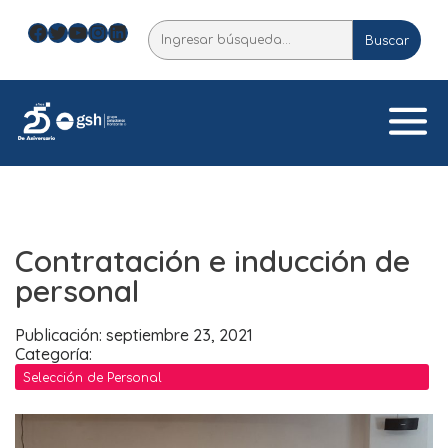
Skip
Facebook
Twitter
YouTube
Instagram
LinkedIn
Buscar
to
Buscar
content
Contratación e inducción de
personal
Publicación: septiembre 23, 2021
Categoría:
Selección de Personal