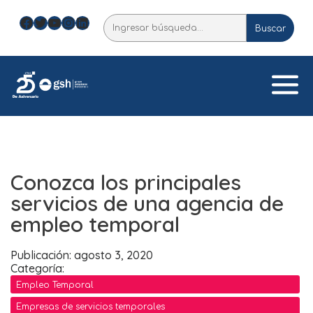
Skip
Facebook
Twitter
YouTube
Instagram
LinkedIn
Buscar
to
Buscar
content
Conozca los principales
servicios de una agencia de
empleo temporal
Publicación: agosto 3, 2020
Categoría:
Empleo Temporal
Empresas de servicios temporales