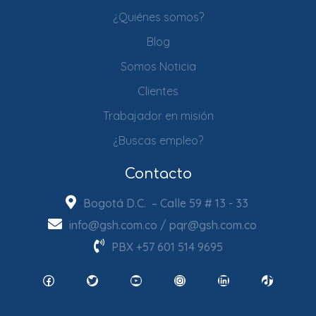
¿Quiénes somos?
Blog
Somos Noticia
Clientes
Trabajador en misión
¿Buscas empleo?
Contacto
Bogotá D.C. – Calle 59 # 13 - 33
info@gsh.com.co
/
pqr@gsh.com.co
PBX
+57 601 514 9695
Facebook
Twitter
YouTube
Instagram
LinkedIn
TikTok