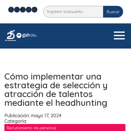
Skip
Facebook
Twitter
YouTube
Instagram
LinkedIn
Buscar
to
Buscar
content
Cómo implementar una
estrategia de selección y
atracción de talentos
mediante el headhunting
Publicación: mayo 17, 2024
Categoría:
Reclutamiento de personal