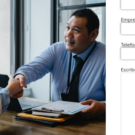
Empre
Telefo
Escrib