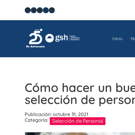
Skip
Facebook
Twitter
YouTube
Instagram
LinkedIn
to
content
Inicio
N
Cómo hacer un bue
selección de perso
Publicación: octubre 31, 2021
Categoría:
Selección de Personal