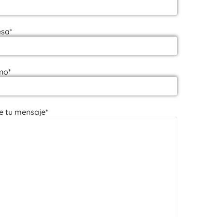
sa*
no*
e tu mensaje*