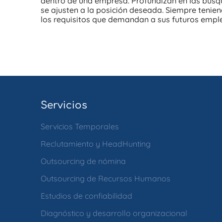
dentro de una empresa. Profundizan en las búsq
se ajusten a la posición deseada. Siempre tenien
los requisitos que demandan a sus futuros empl
Servicios
Servicios Temporales
Reclutamiento y HeadHunting
Outsourcing de nómina
Outsourcing de Recursos Humanos
Estudios de confiabilidad
Diagnóstico y desarrollo organizacional