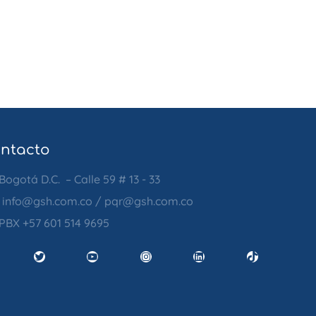
ntacto
Bogotá D.C. – Calle 59 # 13 - 33
info@gsh.com.co
/
pqr@gsh.com.co
PBX
+57 601 514 9695
ebook
Twitter
YouTube
Instagram
LinkedIn
TikTok