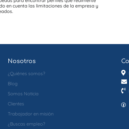
uedas para encontrar perfiles que realmente
do en cuenta las limitaciones de la empresa y
eados.
Nosotros
Co
¿Quiénes somos?
Blog
Somos Noticia
Clientes
Fac
Trabajador en misión
¿Buscas empleo?