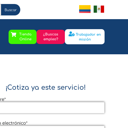
Buscar
Tienda
¿Buscas
Trabajador en
Online
empleo?
misión
¡Cotiza ya este servicio!
re*
 electrónico*