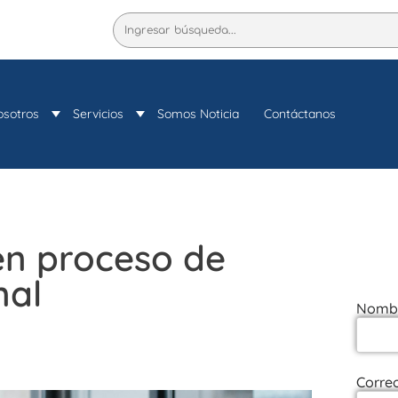
Buscar
osotros
Servicios
Somos Noticia
Contáctanos
n proceso de
nal
Nomb
Correo