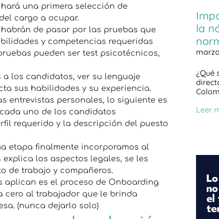
 hará una primera selección de
Impa
del cargo a ocupar.
la n
 habrán de pasar por las pruebas que
norm
bilidades y competencias requeridas
marzo
pruebas pueden ser test psicotécnicos,
¿Qué s
s a los candidatos, ver su lenguaje
direc
cta sus habilidades y su experiencia.
Colom
as entrevistas personales, lo siguiente es
Leer 
e cada uno de los candidatos
fil requerido y la descripción del puesto
ima etapa finalmente incorporamos al
 explica los aspectos legales, se les
to de trabajo y compañeros.
 aplican es el proceso de Onboarding
cero al trabajador que le brinda
sa. (nunca dejarlo solo)