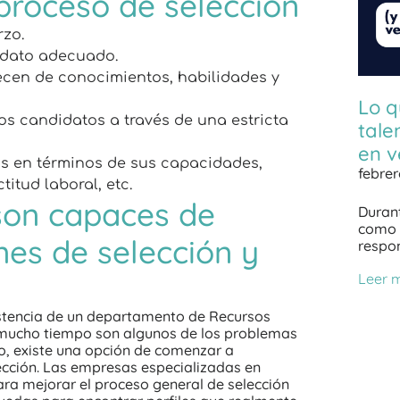
proceso de selección
rzo.
didato adecuado.
ecen de conocimientos, habilidades y
Lo q
os candidatos a través de una estricta
tale
en v
s en términos de sus capacidades,
febrer
itud laboral, etc.
son capaces de
Durant
como u
nes de selección y
respo
Leer 
istencia de un departamento de Recursos
mucho tiempo son algunos de los problemas
, existe una opción de comenzar a
lección. Las empresas especializadas en
ara mejorar el proceso general de selección