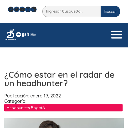
Skip
Facebook
Twitter
YouTube
Instagram
LinkedIn
Buscar
to
Buscar
content
¿Cómo estar en el radar de
un headhunter?
Publicación: enero 19, 2022
Categoría:
Headhunters Bogotá