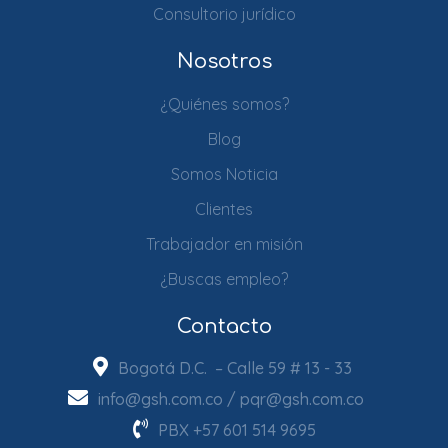
Consultorio jurídico
Nosotros
¿Quiénes somos?
Blog
Somos Noticia
Clientes
Trabajador en misión
¿Buscas empleo?
Contacto
Bogotá D.C. – Calle 59 # 13 - 33
info@gsh.com.co
/
pqr@gsh.com.co
PBX
+57 601 514 9695