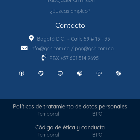
Trabajador en misión
¿Buscas empleo?
Contacto
Bogotá D.C. – Calle 59 # 13 - 33
info@gsh.com.co
/
pqr@gsh.com.co
PBX
+57 601 514 9695
Facebook
Twitter
YouTube
Instagram
LinkedIn
TikTok
Políticas de tratamiento de datos personales
Temporal
BPO
Código de ética y conducta
Temporal
BPO