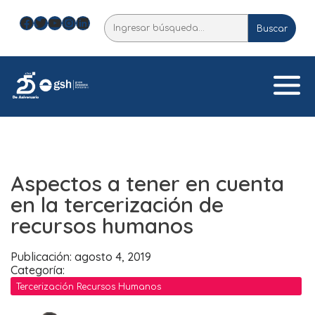
Skip
Facebook
Twitter
YouTube
Instagram
LinkedIn
Buscar
to
Buscar
content
Aspectos a tener en cuenta
en la tercerización de
recursos humanos
Publicación: agosto 4, 2019
Categoría:
Tercerización Recursos Humanos