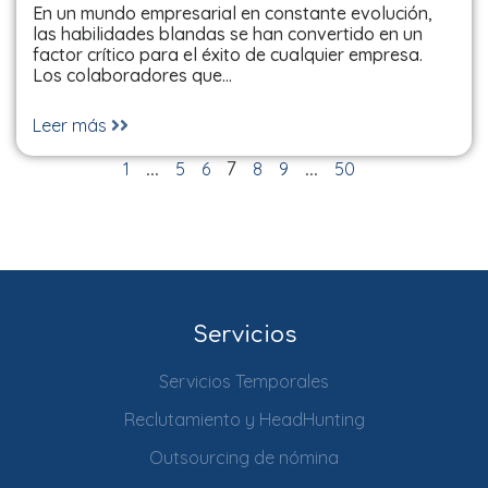
En un mundo empresarial en constante evolución,
las habilidades blandas se han convertido en un
factor crítico para el éxito de cualquier empresa.
Los colaboradores que…
Leer más
Paginación
1
5
6
8
9
50
…
7
…
de
entradas
Servicios
Servicios Temporales
Reclutamiento y HeadHunting
Outsourcing de nómina