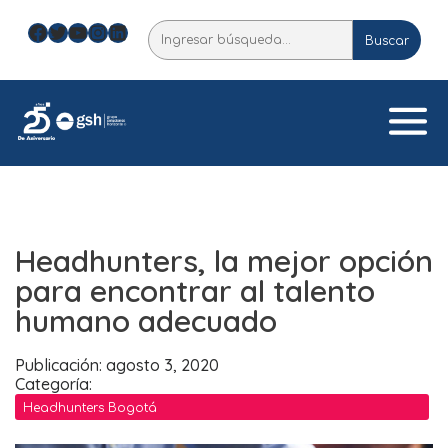
Skip
Facebook
Twitter
YouTube
Instagram
LinkedIn
Buscar
to
Buscar
content
Headhunters, la mejor opción
para encontrar al talento
humano adecuado
Publicación: agosto 3, 2020
Categoría:
Headhunters Bogotá