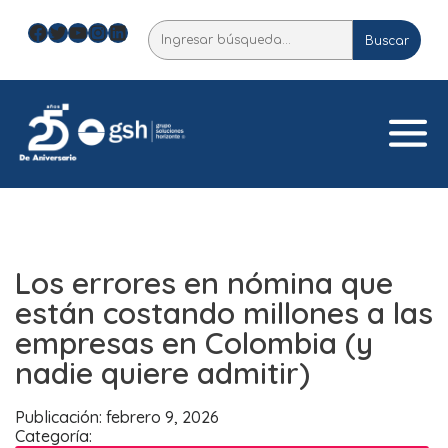
Skip
Facebook
Twitter
YouTube
Instagram
LinkedIn
Buscar
to
Buscar
content
Los errores en nómina que
están costando millones a las
empresas en Colombia (y
nadie quiere admitir)
Publicación: febrero 9, 2026
Categoría: