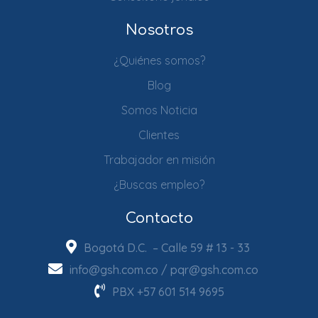
Nosotros
¿Quiénes somos?
Blog
Somos Noticia
Clientes
Trabajador en misión
¿Buscas empleo?
Contacto
Bogotá D.C. – Calle 59 # 13 - 33
info@gsh.com.co
/
pqr@gsh.com.co
PBX
+57 601 514 9695