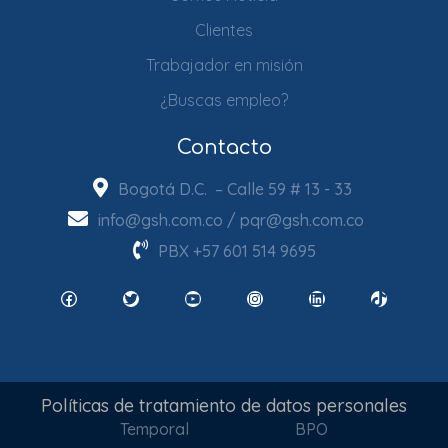
Clientes
Trabajador en misión
¿Buscas empleo?
Contacto
Bogotá D.C. – Calle 59 # 13 - 33
info@gsh.com.co
/
pqr@gsh.com.co
PBX
+57 601 514 9695
Facebook
Twitter
YouTube
Instagram
LinkedIn
TikTok
Políticas de tratamiento de datos personales
Temporal
BPO