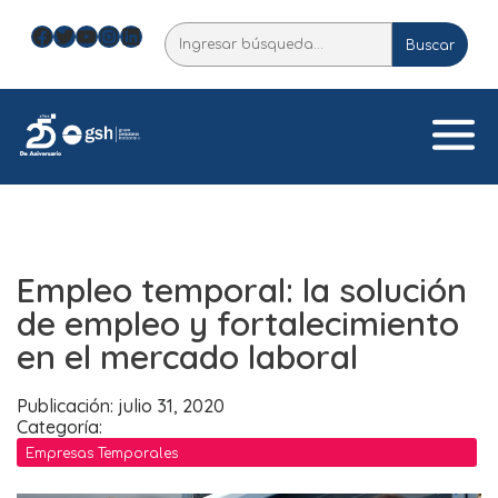
Skip
Facebook
Twitter
YouTube
Instagram
LinkedIn
Buscar
to
Buscar
content
Empleo temporal: la solución
de empleo y fortalecimiento
en el mercado laboral
Publicación: julio 31, 2020
Categoría:
Empresas Temporales