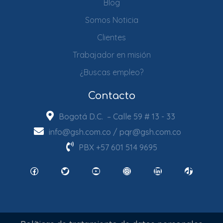
Blog
Somos Noticia
Clientes
Trabajador en misión
¿Buscas empleo?
Contacto
Bogotá D.C. – Calle 59 # 13 - 33
info@gsh.com.co
/
pqr@gsh.com.co
PBX
+57 601 514 9695
Facebook
Twitter
YouTube
Instagram
LinkedIn
TikTok