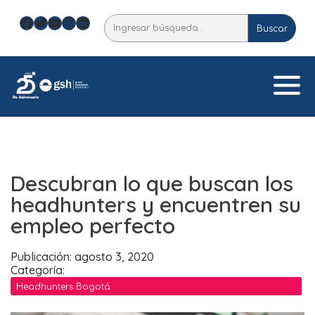
Skip
Facebook
Twitter
YouTube
Instagram
LinkedIn
Buscar
to
Buscar
content
Descubran lo que buscan los
headhunters y encuentren su
empleo perfecto
Publicación: agosto 3, 2020
Categoría:
Headhunters Bogotá