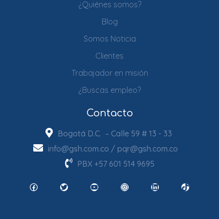
¿Quiénes somos?
Blog
Somos Noticia
Clientes
Trabajador en misión
¿Buscas empleo?
Contacto
Bogotá D.C. – Calle 59 # 13 - 33
info@gsh.com.co
/
pqr@gsh.com.co
PBX
+57 601 514 9695
Facebook
Twitter
YouTube
Instagram
LinkedIn
TikTok