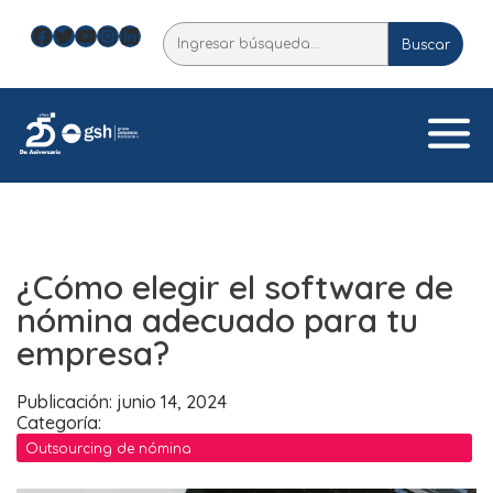
Skip
Facebook
Twitter
YouTube
Instagram
LinkedIn
Buscar
to
Buscar
content
¿Cómo elegir el software de
nómina adecuado para tu
empresa?
Publicación: junio 14, 2024
Categoría:
Outsourcing de nómina