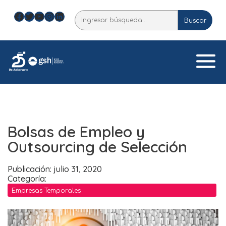
Skip
Facebook
Twitter
YouTube
Instagram
LinkedIn
Buscar
to
Buscar
content
Bolsas de Empleo y
Outsourcing de Selección
Publicación: julio 31, 2020
Categoría:
Empresas Temporales