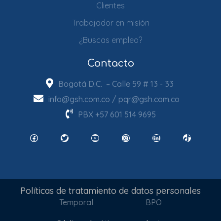
Clientes
Trabajador en misión
¿Buscas empleo?
Contacto
Bogotá D.C. – Calle 59 # 13 - 33
info@gsh.com.co
/
pqr@gsh.com.co
PBX
+57 601 514 9695
Facebook
Twitter
YouTube
Instagram
LinkedIn
TikTok
Políticas de tratamiento de datos personales
Temporal
BPO