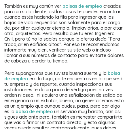
También es muy común ver
bolsas de empleo
creadas
para un solo cliente, así las cosas te puedes encontrar
cuando estés haciendo la fila para ingresar que las
hojas de vida requeridas son solamente para el cargo
de, por citar cualquier ejemplo, limpiavidrios, o por citar
otro, arquitectos. Pero resulta que tú eres Ingeniero
Civil, pero tú no lo sabías porque la oferta decía “Para
trabajar en edificios altos”. Por eso te recomendamos
informarte muy bien, verificar su site web o incluso
llamar a sus números de contacto para evitarte dolores
de cabeza y perder tu tiempo.
Pero supongamos que tuviste buena suerte y la
bolsa
de empleo
era lo tuyo, ya te encuentras en la que será
tu empresa y de repente, cuando inspeccionas sus
instalaciones te da un poco de vértigo pues no ves
orden ni aseo, ni siquiera una señalización de salida de
emergencia o un extintor, bueno, no generalicemos esto
es un ejemplo que aunque dudes, pasa, pero por algo
es la
bolsa de empleo
un servicio muy barato, aún así
sigues adelante pero, también es menester compartirte
que vas a firmar un contrato directo, y esto algunas
veces puede resultar contraproducente, pues debes