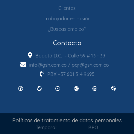
Clientes
Trabajador en misión
¿Buscas empleo?
Contacto
Bogotá D.C. – Calle 59 # 13 - 33
info@gsh.com.co
/
pqr@gsh.com.co
PBX
+57 601 514 9695
Facebook
Twitter
YouTube
Instagram
LinkedIn
TikTok
Políticas de tratamiento de datos personales
Temporal
BPO