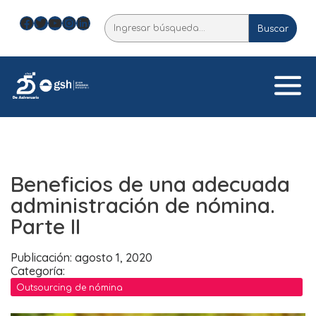
Skip
Facebook
Twitter
YouTube
Instagram
LinkedIn
Buscar
to
Buscar
content
Beneficios de una adecuada
administración de nómina.
Parte II
Publicación: agosto 1, 2020
Categoría:
Outsourcing de nómina